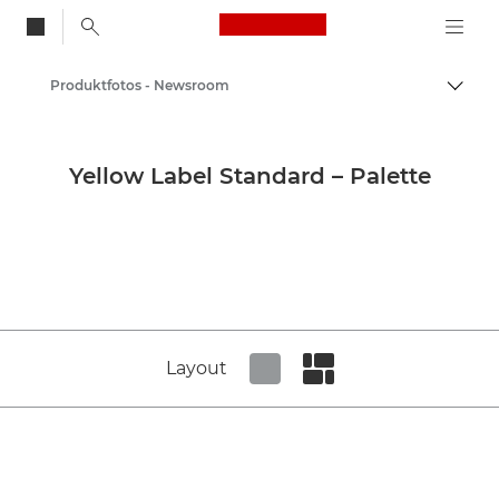
Canon Logo, back to
Produktfotos - Newsroom
Auf B
Canon
Newsroom
Yellow Label Standard – Palette
Layout
Set tiled view
Set masonry view