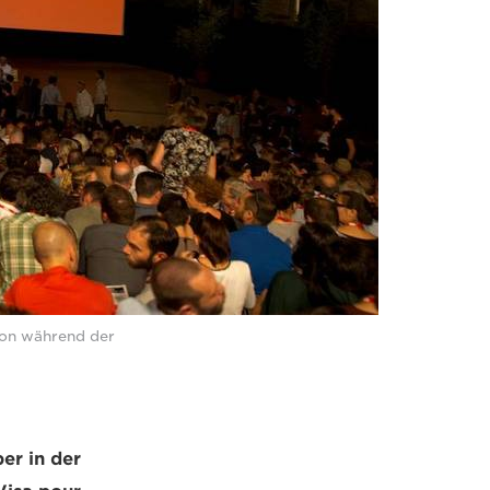
non während der
er in der