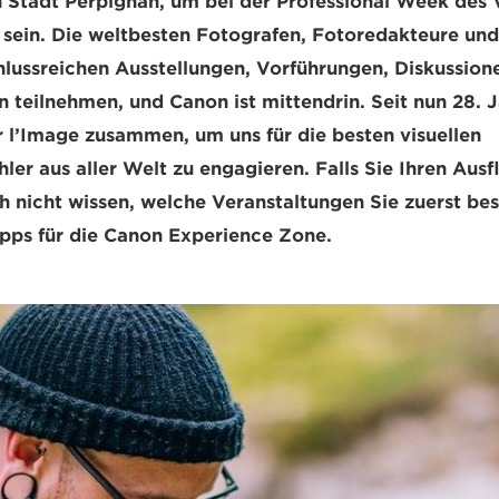
 Stadt Perpignan, um bei der Professional Week des 
 sein. Die weltbesten Fotografen, Fotoredakteure un
lussreichen Ausstellungen, Vorführungen, Diskussion
n teilnehmen, und Canon ist mittendrin. Seit nun 28. 
r l’Image zusammen, um uns für die besten visuellen
ler aus aller Welt zu engagieren. Falls Sie Ihren Ausf
h nicht wissen, welche Veranstaltungen Sie zuerst b
ipps für die Canon Experience Zone.