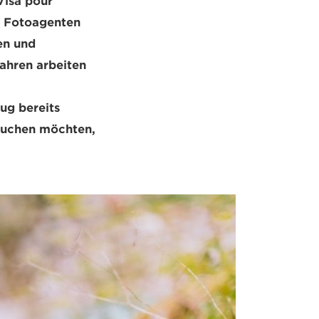
Visa pour
d Fotoagenten
en und
Jahren arbeiten
lug bereits
esuchen möchten,