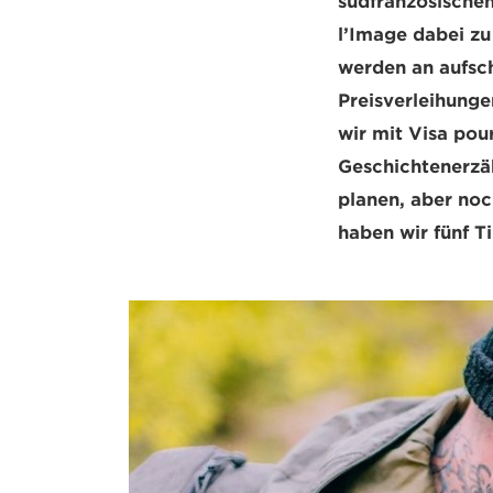
südfranzösischen
l’Image dabei zu
werden an aufsch
Preisverleihunge
wir mit Visa pou
Geschichtenerzäh
planen, aber noc
haben wir fünf T