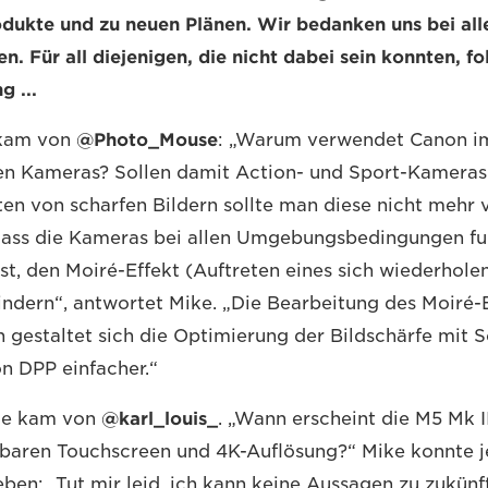
ukte und zu neuen Plänen. Wir bedanken uns bei alle
 Für all diejenigen, die nicht dabei sein konnten, fol
 ...
 kam von
@Photo_Mouse
: „Warum verwendet Canon i
nen Kameras? Sollen damit Action- und Sport-Kamera
n von scharfen Bildern sollte man diese nicht mehr
ass die Kameras bei allen Umgebungsbedingungen fun
ist, den Moiré-Effekt (Auftreten eines sich wiederhole
indern“, antwortet Mike. „Die Bearbeitung des Moiré-E
h gestaltet sich die Optimierung der Bildschärfe mit 
n DPP einfacher.“
ge kam von
@karl_louis_
. „Wann erscheint die M5 Mk 
ppbaren Touchscreen und 4K-Auflösung?“ Mike konnte 
ben: „Tut mir leid, ich kann keine Aussagen zu zukünf