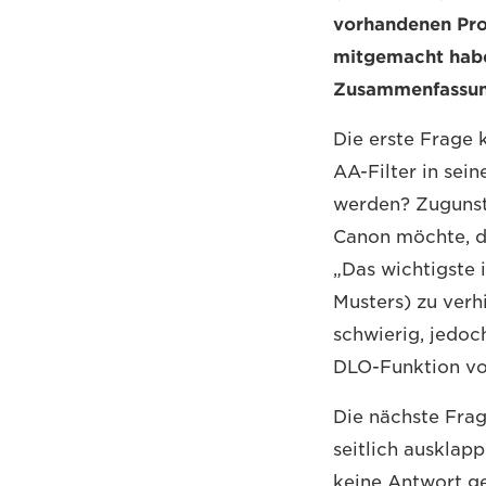
vorhandenen Prod
mitgemacht haben.
Zusammenfassung
Die erste Frage
AA-Filter in sei
werden? Zugunste
Canon möchte, d
„Das wichtigste 
Musters) zu verh
schwierig, jedoc
DLO-Funktion vo
Die nächste Fra
seitlich auskla
keine Antwort ge