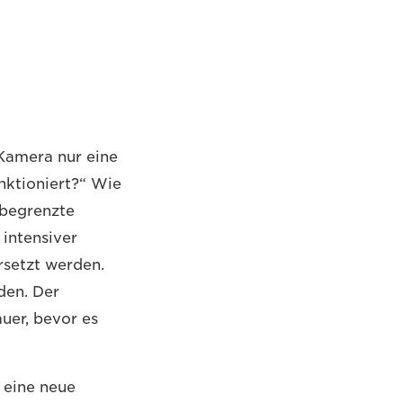
 Kamera nur eine
ktioniert?“ Wie
 begrenzte
 intensiver
rsetzt werden.
den. Der
uer, bevor es
r eine neue