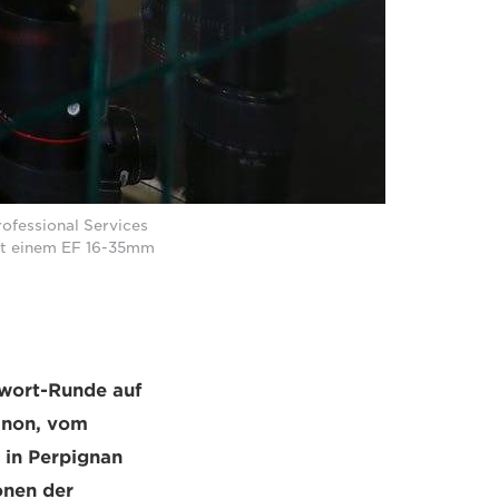
ofessional Services
it einem EF 16-35mm
twort-Runde auf
anon, vom
“ in Perpignan
onen der