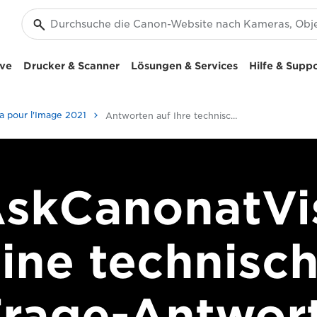
ive
Drucker & Scanner
Lösungen & Services
Hilfe & Supp
sa pour l'Image 2021
Antworten auf Ihre technischen Fragen auf Twitter
skCanonatVi
ine technisc
rage-Antwor