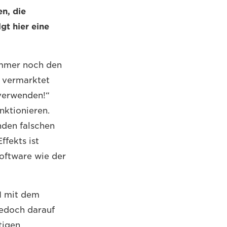
n, die
gt hier eine
mmer noch den
s vermarktet
 verwenden!“
ktionieren.
nden falschen
ffekts ist
Software wie der
II mit dem
jedoch darauf
tigen