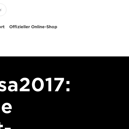
ort
Offizieller Online-Shop
sa2017:
he
t-