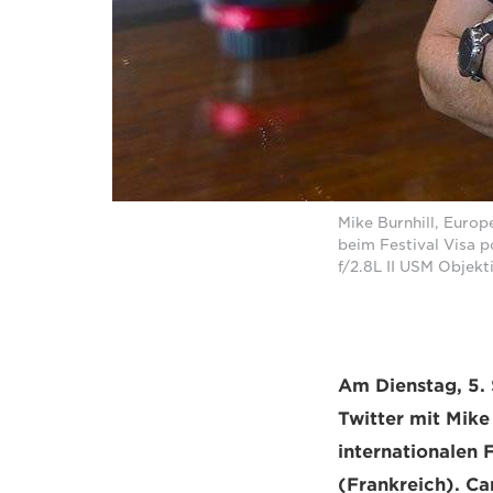
Mike Burnhill, Euro
beim Festival Visa 
f/2.8L II USM Objekt
Am Dienstag, 5.
Twitter mit Mike
internationalen 
(Frankreich). Ca