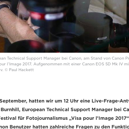
pean Technical Support Manager bei Canon, am Stand von Canon Pr
pour l’Image 2017. Aufgenommen mit einer Canon EOS 5D Mk IV m
iv. © Paul Hackett
 September, hatten wir um 12 Uhr eine Live-Frage-An
 Burnhill, European Technical Support Manager bei C
Festival für Fotojournalismus „Visa pour l’Image 2017
non Benutzer hatten zahlreiche Fragen zu den Funkti