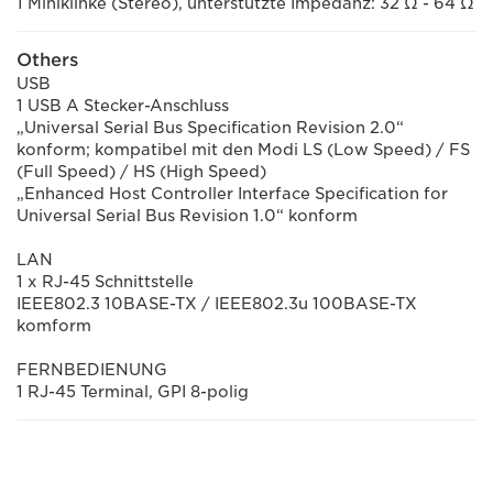
1 Miniklinke (Stereo), unterstützte Impedanz: 32 Ω - 64 Ω
Others
USB
1 USB A Stecker-Anschluss
„Universal Serial Bus Specification Revision 2.0“
konform; kompatibel mit den Modi LS (Low Speed) / FS
(Full Speed) / HS (High Speed)
„Enhanced Host Controller Interface Specification for
Universal Serial Bus Revision 1.0“ konform
LAN
1 x RJ-45 Schnittstelle
IEEE802.3 10BASE-TX / IEEE802.3u 100BASE-TX
komform
FERNBEDIENUNG
1 RJ-45 Terminal, GPI 8-polig