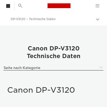
Canon Logo, back t
DP-V3120 – Technische Daten
Auf
Brot
Canon
umsc
Professionelle 4K-Monitore
DP-V3120 4K UHD-Referenzmonitor
Canon DP-V3120
Technische Daten
Seite nach Kategorie
Canon DP-V3120