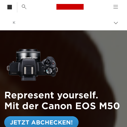
Canon Logo, back t
K
Auf
Brot
Canon
umsc
Represent yourself.
Mit der Canon EOS M50
JETZT ABCHECKEN!