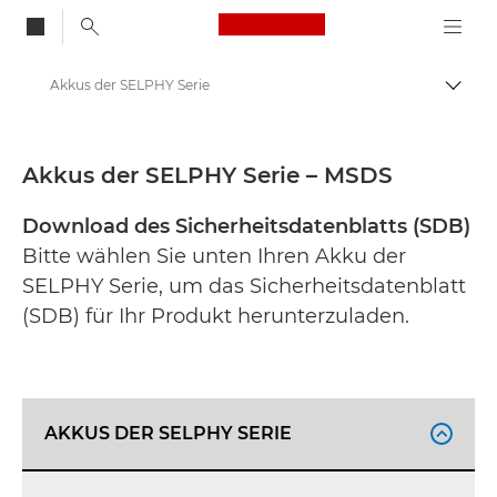
Canon Logo, back to
Akkus der SELPHY Serie
Auf B
Canon
Sicherheitsdatenblätter
Akkus der SELPHY Serie – MSDS
Download des Sicherheitsdatenblatts (SDB)
Bitte wählen Sie unten Ihren Akku der
SELPHY Serie, um das Sicherheitsdatenblatt
(SDB) für Ihr Produkt herunterzuladen.
AKKUS DER SELPHY SERIE
