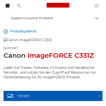
Canon Logo, back to
Support Consumer Produkte
Auf B
Canon
Produktpalette

SUPPORT
Canon
imageFORCE C331Z
Laden Sie Treiber, Software, Firmware und Handbücher
herunter, und nutzen Sie den Zugriff auf Ressourcen zur
Fehlerbehebung für Ihr imageFORCE-Produkt.
TREIBER
+