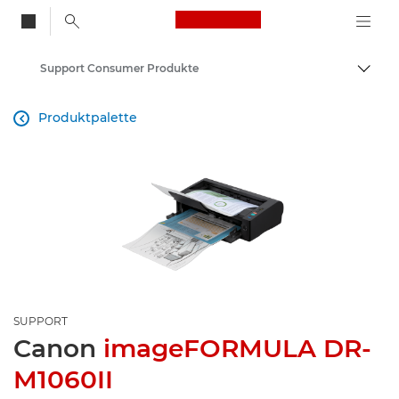
Canon Logo, back to
Support Consumer Produkte
Auf B
Canon
Produktpalette

SUPPORT
Canon
imageFORMULA DR-
M1060II