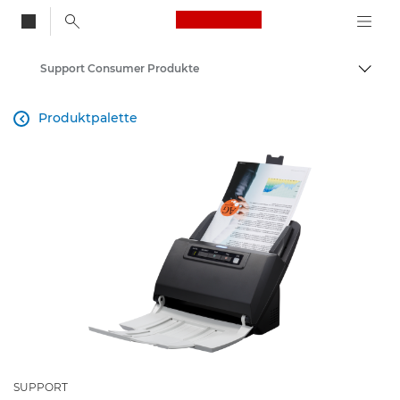
Canon Logo, back to
Support Consumer Produkte
Auf B
Canon
Produktpalette

SUPPORT