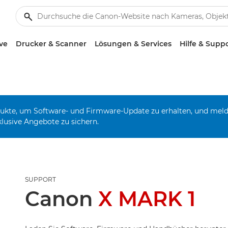
ve
Drucker & Scanner
Lösungen & Services
Hilfe & Supp
odukte, um Software- und Firmware-Update zu erhalten, und mel
klusive Angebote zu sichern.
SUPPORT
Canon
X MARK 1