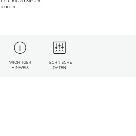
 und nutzen Sie den
mcorder.
WICHTIGER
TECHNISCHE
HINWEIS
DATEN