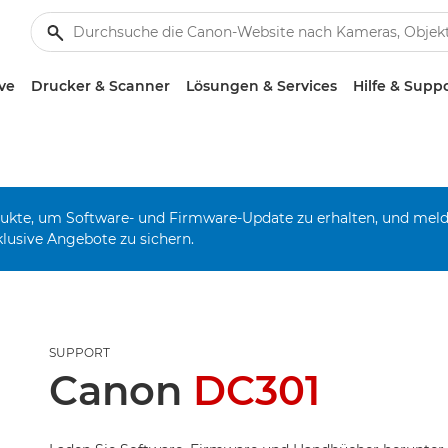
ve
Drucker & Scanner
Lösungen & Services
Hilfe & Supp
odukte, um Software- und Firmware-Update zu erhalten, und mel
klusive Angebote zu sichern.
SUPPORT
Canon
DC301