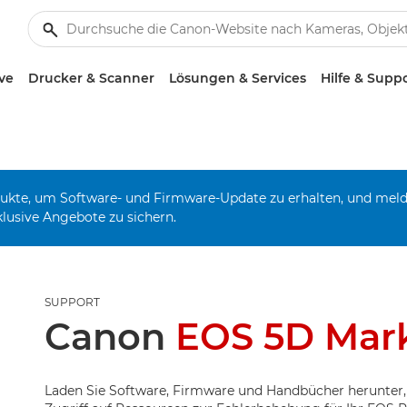
ve
Drucker & Scanner
Lösungen & Services
Hilfe & Supp
odukte, um Software- und Firmware-Update zu erhalten, und mel
klusive Angebote zu sichern.
SUPPORT
Canon
EOS 5D Mark 
Laden Sie Software, Firmware und Handbücher herunter,