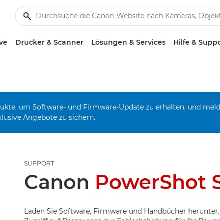
ve
Drucker & Scanner
Lösungen & Services
Hilfe & Supp
odukte, um Software- und Firmware-Update zu erhalten, und mel
klusive Angebote zu sichern.
SUPPORT
Canon
PowerShot S
Laden Sie Software, Firmware und Handbücher herunter,