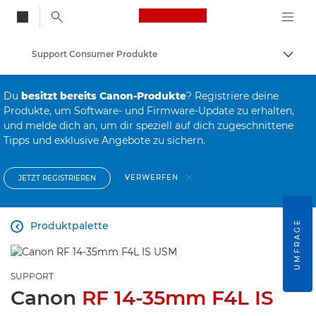
Canon Logo, back to
Support Consumer Produkte
Auf B
Canon
Du
besitzt bereits Canon-Produkte
? Registriere deine
Produkte, um Software- und Firmware-Update zu erhalten,
und melde dich an, um dir speziell auf dich zugeschnittene
Tipps und exklusive Angebote zu sichern.
VERWERFEN
JETZT REGISTRIEREN
UMFRAGE
Produktpalette

SUPPORT
Canon
RF 14-35mm F4L IS