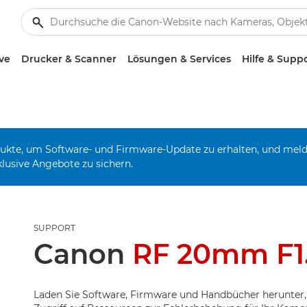
ve
Drucker & Scanner
Lösungen & Services
Hilfe & Supp
odukte, um Software- und Firmware-Update zu erhalten, und mel
klusive Angebote zu sichern.
SUPPORT
Canon
RF 20mm F1
Laden Sie Software, Firmware und Handbücher herunter,