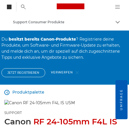
Canon Logo, back to
Support Consumer Produkte
Auf B
Canon
Du
besitzt bereits Canon-Produkte
? Registriere deine
Produkte, um Software- und Firmware-Update zu erhalten,
und melde dich an, um dir speziell auf dich zugeschnittene
Tipps und exklusive Angebote zu sichern.
VERWERFEN
JETZT REGISTRIEREN
UMFRAGE
Produktpalette

SUPPORT
Canon
RF 24-105mm F4L IS