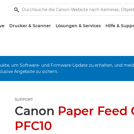
ve
Drucker & Scanner
Lösungen & Services
Hilfe & Supp
odukte, um Software- und Firmware-Update zu erhalten, und mel
klusive Angebote zu sichern.
SUPPORT
Canon
Paper Feed 
PFC10