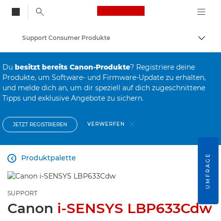
Canon Logo, back to
Support Consumer Produkte
Auf B
Canon
Du
besitzt bereits Canon-Produkte
? Registriere deine
Produkte, um Software- und Firmware-Update zu erhalten,
und melde dich an, um dir speziell auf dich zugeschnittene
Tipps und exklusive Angebote zu sichern.
VERWERFEN
JETZT REGISTRIEREN
UMFRAGE
Produktpalette

SUPPORT
Canon
i-SENSYS LBP633Cdw