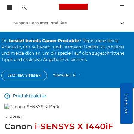
Canon Logo, back to
Support Consumer Produkte
Auf B
Canon
Du
besitzt bereits Canon-Produkte
? Registriere deine
Produkte, um Software- und Firmware-Update zu erhalten,
und melde dich an, um dir speziell auf dich zugeschnittene
Tipps und exklusive Angebote zu sichern.
VERWERFEN
JETZT REGISTRIEREN
UMFRAGE
Produktpalette

SUPPORT
Canon
i-SENSYS X 1440iF