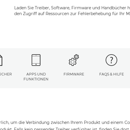
Laden Sie Treiber, Software, Firmware und Handbücher h
den Zugriff auf Ressourcen zur Fehlerbehebung für Ihr 
ÜCHER
APPS UND
FIRMWARE
FAQS & HILFE
FUNKTIONEN
erlich, um die Verbindung zwischen Ihrem Produkt und einem Com
odukt. Falls kein passender Treiber verfügbar ist, finden Sie dor