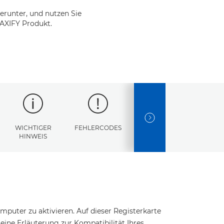
erunter, und nutzen Sie
MAXIFY Produkt.
NEXT SLIDE
WICHTIGER
FEHLERCODES
TECHNISCHE
HINWEIS
DATEN
puter zu aktivieren. Auf dieser Registerkarte
t eine Erläuterung zur Kompatibilität Ihres