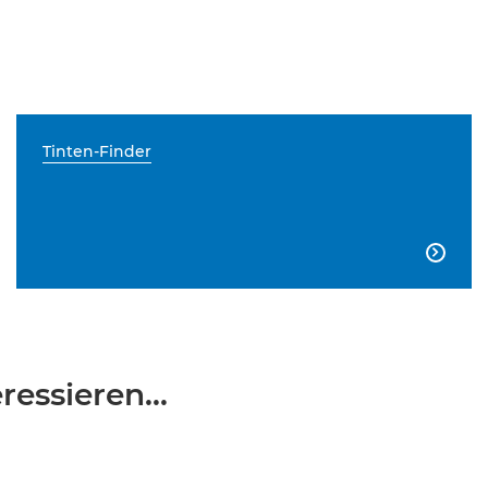
Tinten-Finder

essieren...