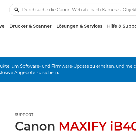
ve
Drucker & Scanner
Lösungen & Services
Hilfe & Supp
odukte, um Software- und Firmware-Update zu erhalten, und mel
klusive Angebote zu sichern.
SUPPORT
Canon
MAXIFY iB4