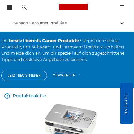
Canon Logo, back to
Support Consumer Produkte
Auf B
Canon
Du
besitzt bereits Canon-Produkte
? Registriere deine
Produkte, um Software- und Firmware-Update zu erhalten,
und melde dich an, um dir speziell auf dich zugeschnittene
Tipps und exklusive Angebote zu sichern.
VERWERFEN
JETZT REGISTRIEREN
UMFRAGE
Produktpalette
