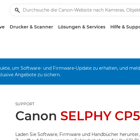
ve
Drucker & Scanner
Lösungen & Services
Hilfe & Supp
odukte, um Software- und Firmware-Update zu erhalten, und mel
klusive Angebote zu sichern.
SUPPORT
Canon
SELPHY CP
Laden Sie Software, Firmware und Handbücher herunter,