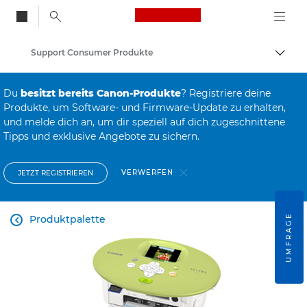
Canon Logo, back to
Support Consumer Produkte
Auf B
Canon
Du
besitzt bereits Canon-Produkte
? Registriere deine
Produkte, um Software- und Firmware-Update zu erhalten,
und melde dich an, um dir speziell auf dich zugeschnittene
Tipps und exklusive Angebote zu sichern.
VERWERFEN
JETZT REGISTRIEREN
UMFRAGE
Produktpalette
