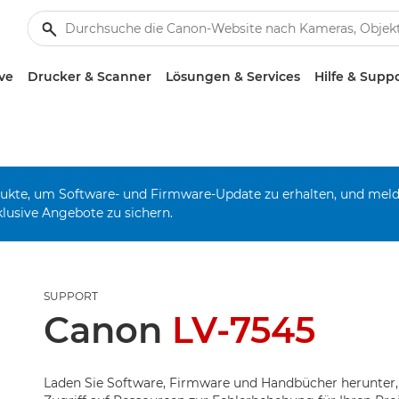
ve
Drucker & Scanner
Lösungen & Services
Hilfe & Supp
odukte, um Software- und Firmware-Update zu erhalten, und mel
klusive Angebote zu sichern.
SUPPORT
Canon
LV-7545
Laden Sie Software, Firmware und Handbücher herunter,