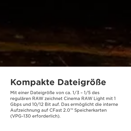
Kompakte Dateigröße
Mit einer Dateigröße von ca. 1/3 – 1/5 des
regulären RAW zeichnet Cinema RAW Light mit 1
Gbps und 10/12 Bit auf. Das ermöglicht die interne
Aufzeichnung auf CFast 2.0™ Speicherkarten
(VPG-130 erforderlich).