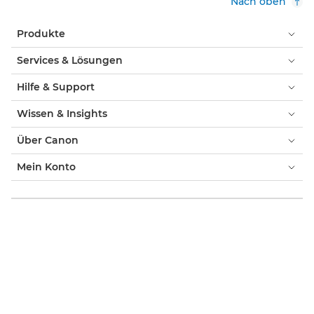
Nach oben
Produkte
Services & Lösungen
Hilfe & Support
Wissen & Insights
Über Canon
Mein Konto
AGB & Impressum
Cookie-Hinweis
Barrierefreiheit
Datenschutz
Offizieller Canon Online-Shop
Verbraucher: Händlersuche
Händlersuche Business-Produkte
Cookie-Einstellungen
Canon Deutschland