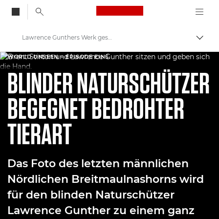
Canon Logo, back to
Lawrence Gunthers Werk gesehen durch die Augen von Brent Stirton
Auf B
Canon
WORLD UNSEEN – EPISODE EINS.
BLINDER NATURSCHÜTZER
Willkommen bei VIEW
BEGEGNET BEDROHTER
TIERART
Das Foto des letzten männlichen
Nördlichen Breitmaulnashorns wird
für den blinden Naturschützer
Lawrence Gunther zu einem ganz