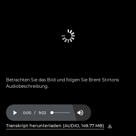
Betrachten Sie das Bild und folgen Sie Brent Stirtons
Audiobeschreibung.
Current
0:00
/
Duration
9:02
Loaded
:
Play
Mute
1.83%
Time
Transkript herunterladen (AUDIO, 149.77 MB)
, PDF in neuem Fenster öffnen