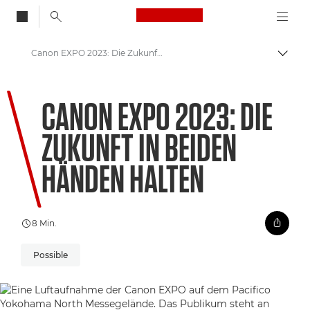
Canon Logo, back to
Canon EXPO 2023: Die Zukunft in beiden Händen halten
Auf B
Canon
CANON EXPO 2023: DIE
Willkommen bei VIEW
ZUKUNFT IN BEIDEN
HÄNDEN HALTEN
8 Min.
Possible