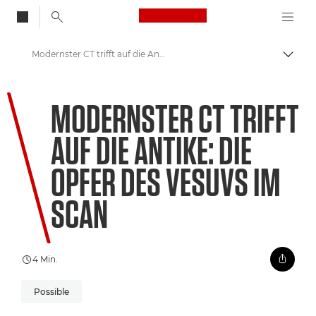
Canon Logo, back to
Modernster CT trifft auf die Antike: die Opfer des Vesuvs im Scan
Auf B
Canon
MODERNSTER CT TRIFFT
Willkommen bei VIEW
AUF DIE ANTIKE: DIE
OPFER DES VESUVS IM
SCAN
4 Min.
Possible