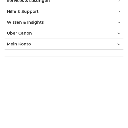
Services & Lösungen
Hilfe & Support
Wissen & Insights
Über Canon
Mein Konto
AGB & Impressum
Cookie-Hinweis
Barrierefreiheit
Datenschutz
Offizieller Canon Online-Shop
Verbraucher: Händlersuche
Händlersuche Business-Produkte
Cookie-Einstellungen
Canon Deutschland
Copyright 2026. Alle Rechte vorbehalten.