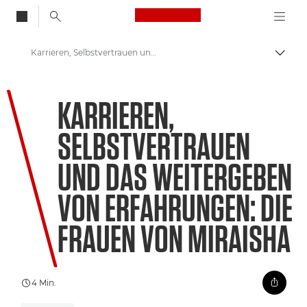
Canon Logo, back to
Karrieren, Selbstvertrauen und das Weitergeben von Erfahrungen: Die Frauen von Miraisha
Auf B
Canon
KARRIEREN,
Willkommen bei VIEW
SELBSTVERTRAUEN
UND DAS WEITERGEBEN
VON ERFAHRUNGEN: DIE
FRAUEN VON MIRAISHA
4 Min.