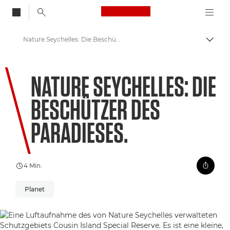
Canon Logo, back to
Nature Seychelles: Die Beschützer des Paradieses.
Auf B
Canon
NATURE SEYCHELLES: DIE
Willkommen bei VIEW
BESCHÜTZER DES
PARADIESES.
4 Min.
Planet