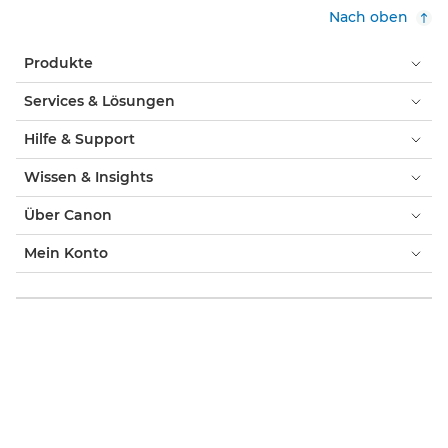
Nach oben
Produkte
Services & Lösungen
Hilfe & Support
Wissen & Insights
Über Canon
Mein Konto
AGB & Impressum
Cookie-Hinweis
Barrierefreiheit
Datenschutz
Offizieller Canon Online-Shop
Verbraucher: Händlersuche
Händlersuche Business-Produkte
Cookie-Einstellungen
Canon Deutschland