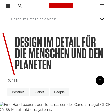
Canon Logo, back to
Design im Detail für die Menschen und den Planeten
Auf B
Canon
DESIGN IM DETAIL FÜR
Willkommen bei VIEW
DIE MENSCHEN UND DEN
PLANETEN
4 Min.
Possible
Planet
People