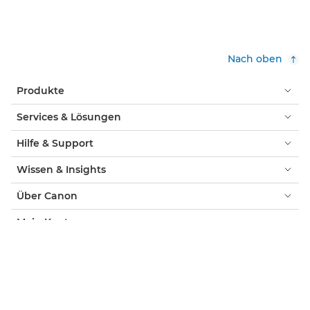
Nach oben
Produkte
Services & Lösungen
Hilfe & Support
Wissen & Insights
Über Canon
Mein Konto
AGB & Impressum
Cookie-Hinweis
Barrierefreiheit
Datenschutz
Offizieller Canon Online-Shop
Verbraucher: Händlersuche