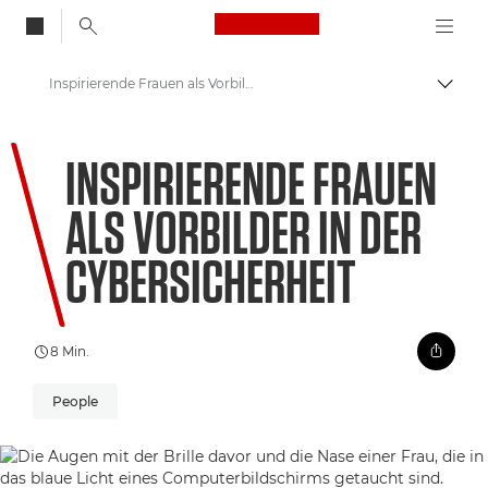
Canon Logo, back to
Inspirierende Frauen als Vorbilder in der Cybersicherheit
Auf B
Canon
INSPIRIERENDE FRAUEN
Willkommen bei VIEW
ALS VORBILDER IN DER
CYBERSICHERHEIT
8 Min.
People