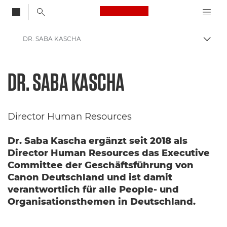
Canon Logo, back to
DR. SABA KASCHA
Auf B
Canon
DR. SABA
KASCHA
Über uns
Management Team
Director Human Resources
Dr. Saba Kascha ergänzt seit 2018 als
Director Human Resources das Executive
Committee der Geschäftsführung von
Canon Deutschland und ist damit
verantwortlich für alle People- und
Organisationsthemen in Deutschland.