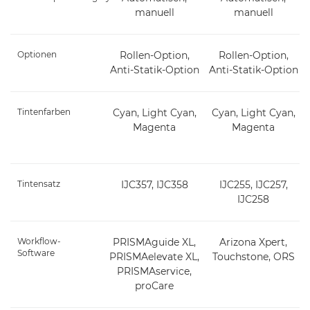
manuell
manuell
Optionen
Rollen-Option,
Rollen-Option,
Anti-Statik-Option
Anti-Statik-Option
Tintenfarben
Cyan, Light Cyan,
Cyan, Light Cyan,
Magenta
Magenta
Tintensatz
IJC357, IJC358
IJC255, IJC257,
IJC258
Workflow-
PRISMAguide XL,
Arizona Xpert,
Software
PRISMAelevate XL,
Touchstone, ORS
PRISMAservice,
proCare