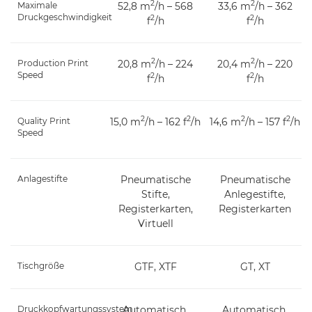
2
2
Maximale
52,8 m
/h – 568
33,6 m
/h – 362
Druckgeschwindigkeit
2
2
f
/h
f
/h
2
2
Production Print
20,8 m
/h – 224
20,4 m
/h – 220
Speed
2
2
f
/h
f
/h
2
2
2
2
Quality Print
15,0 m
/h – 162 f
/h
14,6 m
/h – 157 f
/h
Speed
Anlagestifte
Pneumatische
Pneumatische
Stifte,
Anlegestifte,
Registerkarten,
Registerkarten
Virtuell
Tischgröße
GTF, XTF
GT, XT
Druckkopfwartungssystem
Automatisch,
Automatisch,