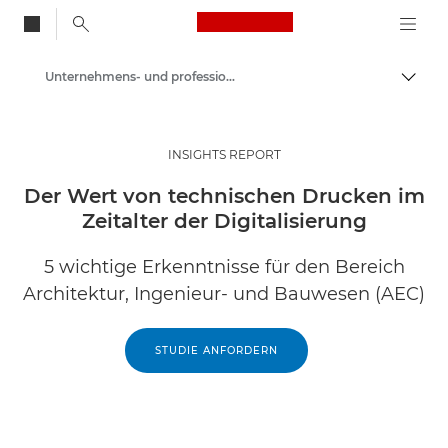
Canon Logo, back to
Unternehmens- und professionelle Artikel
Auf B
Canon
Lösungen & Dienstleistungen
INSIGHTS REPORT
Business-Insights - B2B & Branchen-News
Der Wert von technischen Drucken im
Zeitalter der Digitalisierung
5 wichtige Erkenntnisse für den Bereich
Architektur, Ingenieur- und Bauwesen (AEC)
STUDIE ANFORDERN