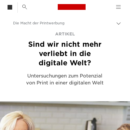
Canon Logo, back t
Die Macht der Printwerbung
Auf 
Canon
ARTIKEL
Sind wir nicht mehr
Lösungen & Dienstleistungen
verliebt in die
Business-Insights - B2B & Branchen-News
digitale Welt?
Unternehmens- und professionelle Artikel
Untersuchungen zum Potenzial
von Print in einer digitalen Welt