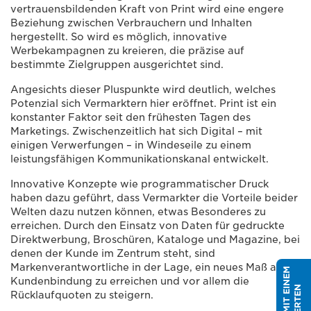
vertrauensbildenden Kraft von Print wird eine engere
Beziehung zwischen Verbrauchern und Inhalten
hergestellt. So wird es möglich, innovative
Werbekampagnen zu kreieren, die präzise auf
bestimmte Zielgruppen ausgerichtet sind.
Angesichts dieser Pluspunkte wird deutlich, welches
Potenzial sich Vermarktern hier eröffnet. Print ist ein
konstanter Faktor seit den frühesten Tagen des
Marketings. Zwischenzeitlich hat sich Digital – mit
einigen Verwerfungen – in Windeseile zu einem
leistungsfähigen Kommunikationskanal entwickelt.
Innovative Konzepte wie programmatischer Druck
haben dazu geführt, dass Vermarkter die Vorteile beider
Welten dazu nutzen können, etwas Besonderes zu
erreichen. Durch den Einsatz von Daten für gedruckte
Direktwerbung, Broschüren, Kataloge und Magazine, bei
denen der Kunde im Zentrum steht, sind
Markenverantwortliche in der Lage, ein neues Maß an
S
P
R
I
C
H
M
I
T
E
I
N
E
M
E
X
P
E
R
T
E
Kundenbindung zu erreichen und vor allem die
N
Rücklaufquoten zu steigern.