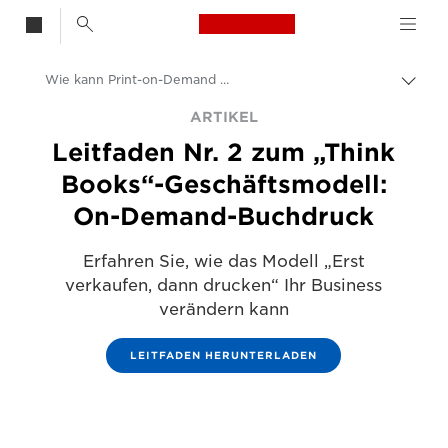
Canon Logo, back t
Wie kann Print-on-Demand die Welt der Bücherproduktion verändern
Auf
Brot
Canon
ARTIKEL
umsc
Leitfaden Nr. 2 zum „Think
Lösungen & Dienstleistungen
Books“-Geschäftsmodell:
Business-Insights - B2B & Branchen-News
On-Demand-Buchdruck
Unternehmens- und professionelle Artikel
Erfahren Sie, wie das Modell „Erst
verkaufen, dann drucken“ Ihr Business
verändern kann
LEITFADEN HERUNTERLADEN