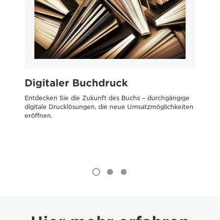
Digitaler Buchdruck
D
Entdecken Sie die Zukunft des Buchs – durchgängige
Inn
digitale Drucklösungen, die neue Umsatzmöglichkeiten
kos
eröffnen.
bie