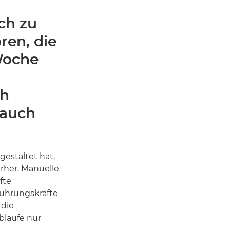
ch zu
ren, die
Woche
ch
 auch
estaltet hat,
rher. Manuelle
fte
Führungskräfte
 die
bläufe nur