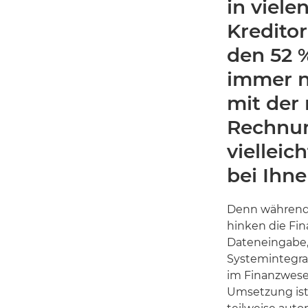
in viele
Kredito
den 52 
immer n
mit der
Rechnun
vielleic
bei Ihne
Denn während d
hinken die Fin
Dateneingabe,
Systemintegrat
im Finanzwesen
Umsetzung ist 