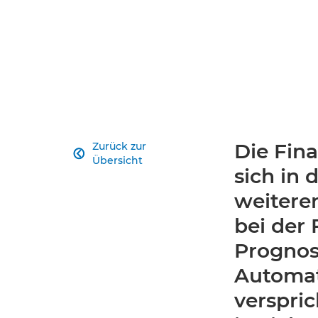
Die Fin
Zurück zur

Übersicht
sich in 
weiteren
bei der 
Prognos
Automat
verspri