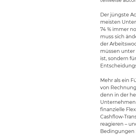
teilweise auto
Der jüngste A
meisten Unter
74 % immer noc
muss sich ände
der Arbeitswo
müssen unter B
ist, sondern f
Entscheidungs
Mehr als ein F
von Rechnung
denn in der he
Unternehmen s
finanzielle Fl
Cashflow-Tran
reagieren – u
Bedingungen z