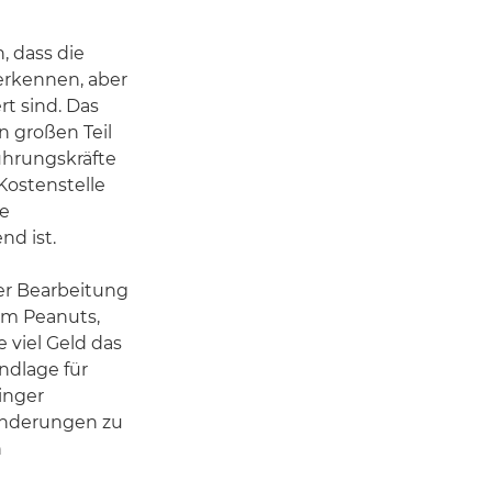
, dass die
erkennen, aber
rt sind. Das
n großen Teil
ührungskräfte
Kostenstelle
te
d ist.
der Bearbeitung
 um Peanuts,
 viel Geld das
ndlage für
ringer
ränderungen zu
n