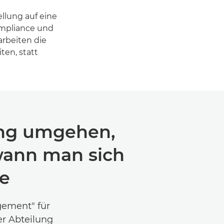
llung auf eine
Compliance und
arbeiten die
ten, statt
ung umgehen,
 wann man sich
te
gement" für
er Abteilung