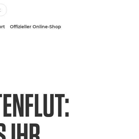
ort
Offizieller Online-Shop
TENFLUT:
 IHR