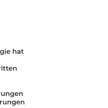
gie hat
itten
erungen
erungen