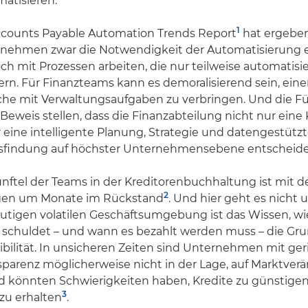
matisieren.
1
ccounts Payable Automation Trends Report
hat ergeben
nehmen zwar die Notwendigkeit der Automatisierung 
h mit Prozessen arbeiten, die nur teilweise automatisie
rn. Für Finanzteams kann es demoralisierend sein, eine
che mit Verwaltungsaufgaben zu verbringen. Und die F
eweis stellen, dass die Finanzabteilung nicht nur eine 
ür eine intelligente Planung, Strategie und datengestütz
findung auf höchster Unternehmensebene entscheiden
ünftel der Teams in der Kreditorenbuchhaltung ist mit 
2
en um Monate im Rückstand
. Und hier geht es nicht
utigen volatilen Geschäftsumgebung ist das Wissen, wie
chuldet – und wann es bezahlt werden muss – die Gru
exibilität. In unsicheren Zeiten sind Unternehmen mit ge
sparenz möglicherweise nicht in der Lage, auf Marktve
nd könnten Schwierigkeiten haben, Kredite zu günstige
3
u erhalten
.