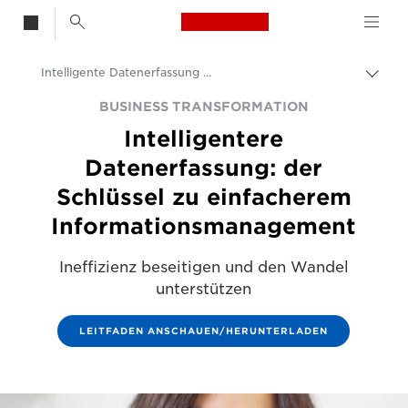
Canon Logo, back t
Intelligente Datenerfassung für ein besseres Datenmanagement
Auf
Brot
Canon
BUSINESS TRANSFORMATION
umsc
Intelligentere
Lösungen & Dienstleistungen
Datenerfassung: der
Business-Insights - B2B & Branchen-News
Schlüssel zu einfacherem
Unternehmens- und professionelle Artikel
Informationsmanagement
Ineffizienz beseitigen und den Wandel
unterstützen
LEITFADEN ANSCHAUEN/HERUNTERLADEN