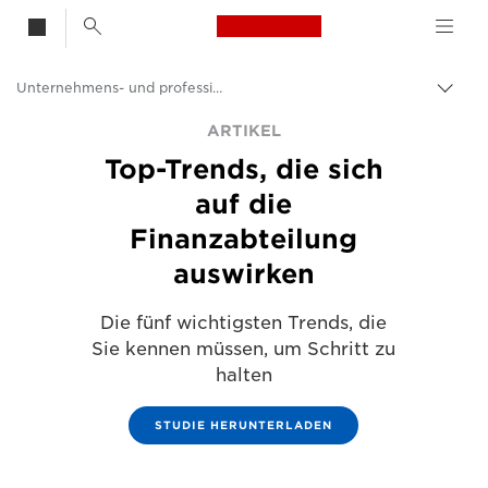
Canon Logo, back t
Unternehmens- und professionelle Artikel
Auf
Brot
Canon
ARTIKEL
umsc
Top-Trends, die sich
Lösungen & Dienstleistungen
auf die
Business-Insights - B2B & Branchen-News
Finanzabteilung
auswirken
Die fünf wichtigsten Trends, die
Sie kennen müssen, um Schritt zu
halten
STUDIE HERUNTERLADEN