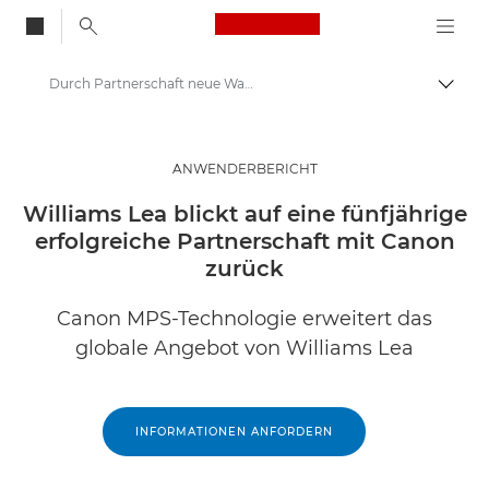
Canon Logo, back to
Durch Partnerschaft neue Wachstumschancen erschließen
Auf B
Canon
Lösungen & Dienstleistungen
ANWENDERBERICHT
Business-Insights - B2B & Branchen-News
Williams Lea blickt auf eine fünfjährige
erfolgreiche Partnerschaft mit Canon
Business Anwenderberichte
zurück
Canon MPS-Technologie erweitert das
globale Angebot von Williams Lea
INFORMATIONEN ANFORDERN