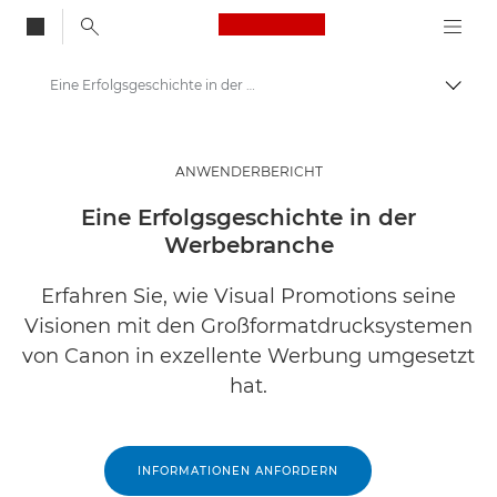
Canon Logo, back to
Eine Erfolgsgeschichte in der Werbebranche
Auf B
Canon
Lösungen & Dienstleistungen
ANWENDERBERICHT
Business-Insights - B2B & Branchen-News
Eine Erfolgsgeschichte in der
Werbebranche
Business Anwenderberichte
Erfahren Sie, wie Visual Promotions seine
Visionen mit den Großformatdrucksystemen
von Canon in exzellente Werbung umgesetzt
hat.
INFORMATIONEN ANFORDERN