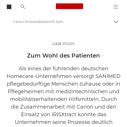
Canon Logo, back to
Canon Anwenderbericht Sanimed
Auf B
Canon
Lösungen & Dienstleistungen
CASE STUDY
Business-Insights - B2B & Branchen-News
Zum Wohl des Patienten
Business Anwenderberichte
Als eines der führenden deutschen
Homecare-Unternehmen versorgt SANIMED
pflegebedürftige Menschen zuhause oder in
Pflegeheimen mit medizintechnischen und
mobilitätserhaltenden Hilfsmitteln. Durch
die Zusammenarbeit mit Canon und den
Einsatz von IRISXtract konnte das
Unternehmen seine Prozesse deutlich