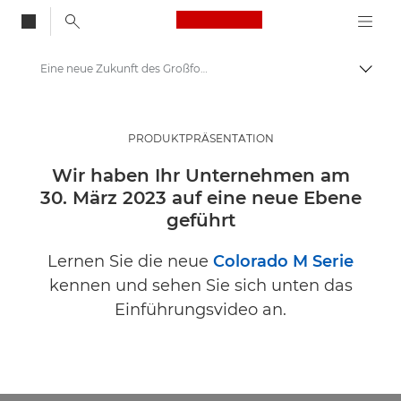
Canon Logo, back to
Eine neue Zukunft des Großformatdrucks bricht an: Präsentationsveranstaltung für den neuen Canon Large Format Graphics Drucker
Auf B
Canon
Lösungen & Dienstleistungen
PRODUKTPRÄSENTATION
Business-Insights - B2B & Branchen-News
Wir haben Ihr Unternehmen am
30. März 2023 auf eine neue Ebene
Business-Events und -Webinare
geführt
Lernen Sie die neue
Colorado M Serie
kennen und sehen Sie sich unten das
Einführungsvideo an.