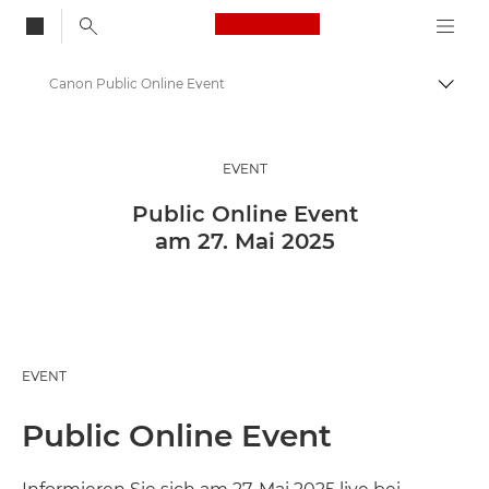
Canon Logo, back to
Canon Public Online Event
Auf B
Canon
Lösungen & Dienstleistungen
EVENT
Business-Insights - B2B & Branchen-News
Public Online Event
am 27. Mai 2025
Business-Events und -Webinare
EVENT
Public Online Event