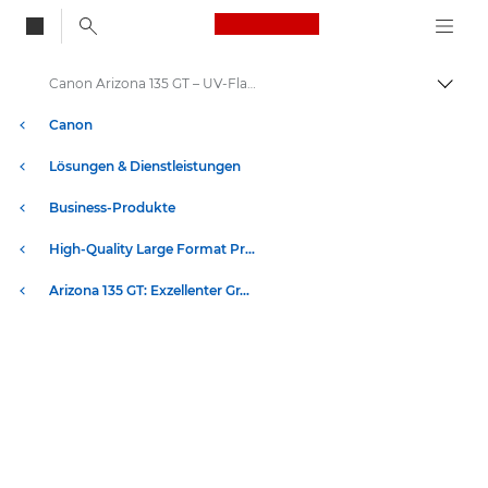
Canon Logo, back to
Canon Arizona 135 GT – UV-Flachbettdrucker: Technische Daten
Auf B
Canon
Lösungen & Dienstleistungen
Business-Produkte
High-Quality Large Format Printers for CAD/GIS and Stunning Graphics
Arizona 135 GT: Exzellenter Grafikdruck