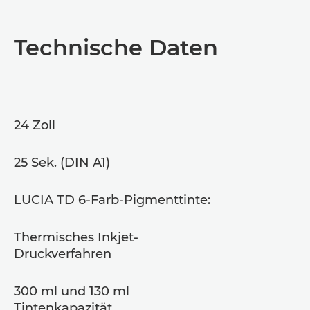
Übersicht
Technische Daten
Technische Daten
Support
24 Zoll
PDF-Download
25 Sek. (DIN A1)
LUCIA TD 6-Farb-Pigmenttinte:
Thermisches Inkjet-
Druckverfahren
300 ml und 130 ml
Tintenkapazität