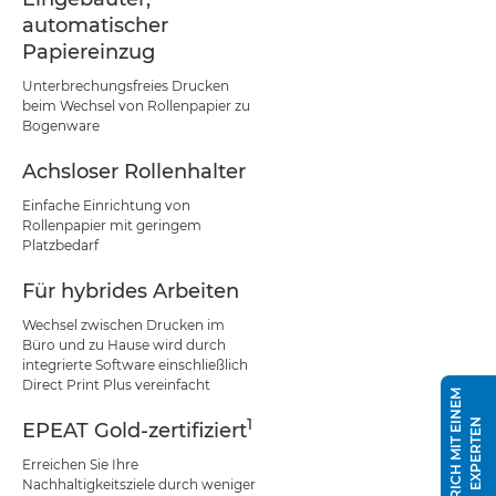
automatischer
Papiereinzug
Unterbrechungsfreies Drucken
beim Wechsel von Rollenpapier zu
Bogenware
Achsloser Rollenhalter
Einfache Einrichtung von
Rollenpapier mit geringem
Platzbedarf
Für hybrides Arbeiten
Wechsel zwischen Drucken im
Büro und zu Hause wird durch
integrierte Software einschließlich
Direct Print Plus vereinfacht
S
P
R
I
C
H
M
I
T
E
I
N
E
M
E
X
P
E
R
T
E
1
N
EPEAT Gold-zertifiziert
Erreichen Sie Ihre
Nachhaltigkeitsziele durch weniger