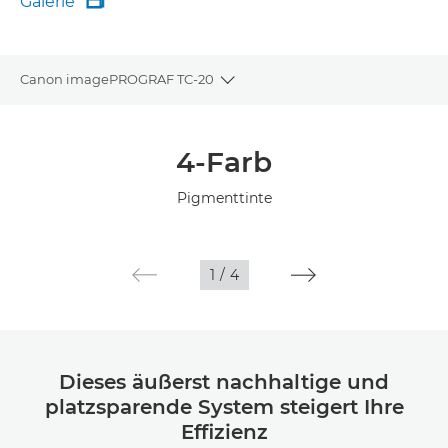
Galerie

Galerie
Canon imagePROGRAF TC-20
Toggle breadcrumbs
Übersicht
4-Farb
Technische Daten
Pigmenttinte
Galerie
1
/
4
Support
Dieses äußerst nachhaltige und
platzsparende System steigert Ihre
Effizienz