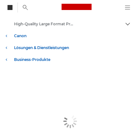
Canon Logo, back to
High-Quality Large Format Printers for CAD/GIS and Stunning Graphics
Auf B
Canon
Lösungen & Dienstleistungen
Business-Produkte